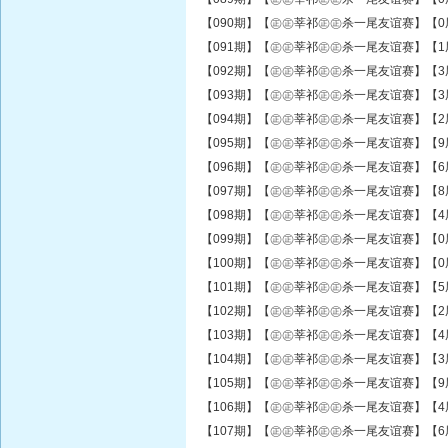
【090期】【㊣㊣莘祁㊣㊣杀一尾友谊赛】【0尾
【091期】【㊣㊣莘祁㊣㊣杀一尾友谊赛】【1尾
【092期】【㊣㊣莘祁㊣㊣杀一尾友谊赛】【3尾
【093期】【㊣㊣莘祁㊣㊣杀一尾友谊赛】【3尾
【094期】【㊣㊣莘祁㊣㊣杀一尾友谊赛】【2尾
【095期】【㊣㊣莘祁㊣㊣杀一尾友谊赛】【9尾
【096期】【㊣㊣莘祁㊣㊣杀一尾友谊赛】【6尾
【097期】【㊣㊣莘祁㊣㊣杀一尾友谊赛】【8尾
【098期】【㊣㊣莘祁㊣㊣杀一尾友谊赛】【4尾
【099期】【㊣㊣莘祁㊣㊣杀一尾友谊赛】【0尾
【100期】【㊣㊣莘祁㊣㊣杀一尾友谊赛】【0尾
【101期】【㊣㊣莘祁㊣㊣杀一尾友谊赛】【5尾
【102期】【㊣㊣莘祁㊣㊣杀一尾友谊赛】【2尾
【103期】【㊣㊣莘祁㊣㊣杀一尾友谊赛】【4尾
【104期】【㊣㊣莘祁㊣㊣杀一尾友谊赛】【3尾
【105期】【㊣㊣莘祁㊣㊣杀一尾友谊赛】【9尾
【106期】【㊣㊣莘祁㊣㊣杀一尾友谊赛】【4尾
【107期】【㊣㊣莘祁㊣㊣杀一尾友谊赛】【6尾