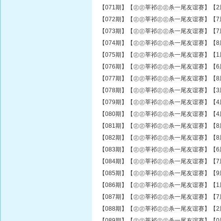
【071期】【㊣㊣莘祁㊣㊣杀一尾友谊赛】【2尾
【072期】【㊣㊣莘祁㊣㊣杀一尾友谊赛】【7尾
【073期】【㊣㊣莘祁㊣㊣杀一尾友谊赛】【7尾
【074期】【㊣㊣莘祁㊣㊣杀一尾友谊赛】【8尾
【075期】【㊣㊣莘祁㊣㊣杀一尾友谊赛】【1尾
【076期】【㊣㊣莘祁㊣㊣杀一尾友谊赛】【6尾
【077期】【㊣㊣莘祁㊣㊣杀一尾友谊赛】【8尾
【078期】【㊣㊣莘祁㊣㊣杀一尾友谊赛】【3尾
【079期】【㊣㊣莘祁㊣㊣杀一尾友谊赛】【4尾
【080期】【㊣㊣莘祁㊣㊣杀一尾友谊赛】【4尾
【081期】【㊣㊣莘祁㊣㊣杀一尾友谊赛】【8尾
【082期】【㊣㊣莘祁㊣㊣杀一尾友谊赛】【8尾
【083期】【㊣㊣莘祁㊣㊣杀一尾友谊赛】【6尾
【084期】【㊣㊣莘祁㊣㊣杀一尾友谊赛】【7尾
【085期】【㊣㊣莘祁㊣㊣杀一尾友谊赛】【9尾
【086期】【㊣㊣莘祁㊣㊣杀一尾友谊赛】【1尾
【087期】【㊣㊣莘祁㊣㊣杀一尾友谊赛】【7尾
【088期】【㊣㊣莘祁㊣㊣杀一尾友谊赛】【2尾
【089期】【㊣㊣莘祁㊣㊣杀一尾友谊赛】【0尾