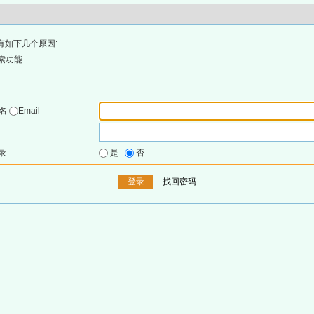
有如下几个原因:
索功能
户名
Email
录
是
否
找回密码