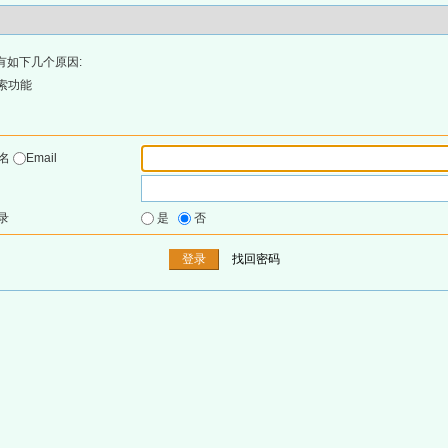
有如下几个原因:
索功能
户名
Email
录
是
否
找回密码