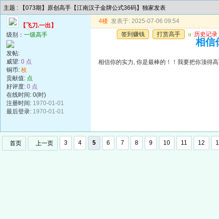
主题 : 【073期】原创高手【江南汉子金牌公式36码】独家发表
4楼
发表于: 2025-07-06 09:54
【飞刀.一出】
签到赚钱
打赏高手
u
历史记录
级别：
一级高手
相信
发帖:
威望:
0 点
相信你的实力, 你是最棒的！！我要把你顶得高
铜币:
枚
贡献值:
点
好评度:
0 点
在线时间: 0(时)
注册时间:
1970-01-01
最后登录:
1970-01-01
3
4
5
6
7
8
9
10
11
12
1
首页
上一页