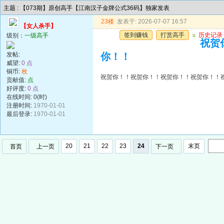
主题 : 【073期】原创高手【江南汉子金牌公式36码】独家发表
23楼
发表于: 2026-07-07 16:57
【女人杀手】
签到赚钱
打赏高手
u
历史记录
级别：
一级高手
祝贺
发帖:
你！！
威望:
0 点
铜币:
枚
祝贺你！！祝贺你！！祝贺你！！祝贺你！！
贡献值:
点
好评度:
0 点
在线时间: 0(时)
注册时间:
1970-01-01
最后登录:
1970-01-01
20
21
22
23
24
末页
首页
上一页
下一页