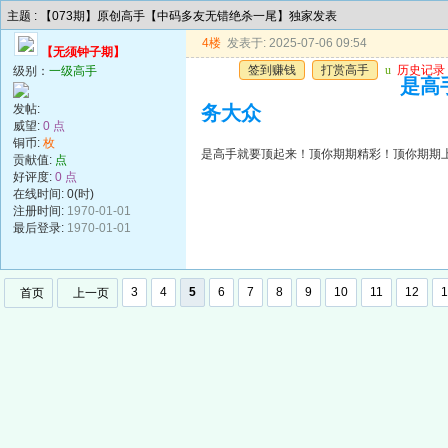
主题 : 【073期】原创高手【中码多友无错绝杀一尾】独家发表
4楼
发表于: 2025-07-06 09:54
【无须钟子期】
签到赚钱
打赏高手
u
历史记录
级别：
一级高手
是高
发帖:
务大众
威望:
0 点
铜币:
枚
是高手就要顶起来！顶你期期精彩！顶你期期
贡献值:
点
好评度:
0 点
在线时间: 0(时)
注册时间:
1970-01-01
最后登录:
1970-01-01
3
4
5
6
7
8
9
10
11
12
1
首页
上一页