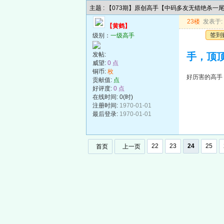
主题 : 【073期】原创高手【中码多友无错绝杀一
23楼
发表于: 2
【黄鹤】
签到
级别：
一级高手
发帖:
手，顶
威望:
0 点
铜币:
枚
好历害的高手
贡献值:
点
好评度:
0 点
在线时间: 0(时)
注册时间:
1970-01-01
最后登录:
1970-01-01
22
23
24
25
首页
上一页