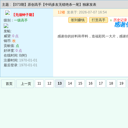
主题 : 【073期】原创高手【中码多友无错绝杀一尾】独家发表
12楼
发表于: 2026-07-07 16:54
【无须钟子期】
签到赚钱
打赏高手
u
历史记录
级别：
一级高手
感谢
发帖:
威望:
0 点
感谢你的好料和早料，造福彩民一大片，感谢
铜币:
枚
贡献值:
点
好评度:
0 点
在线时间: 0(时)
注册时间:
1970-01-01
最后登录:
1970-01-01
11
12
13
14
15
16
17
18
19
首页
上一页