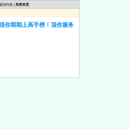
返回列表
|
关闭本页
顶你期期上高手榜！顶你服务