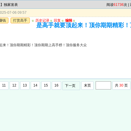
尾】独家发表
阅读
61736
次 |
25-07-06 09:57
赚钱
打赏高手
u
历史记录
u
回复
u
编辑
u
是高手就要顶起来！顶你期期精彩！
起来！顶你期期精彩！顶你期期上高手榜！顶你服务大众
11
12
13
14
15
16
末页
共
30
页
下一页