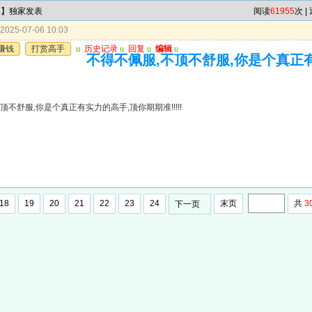
尾】独家发表
阅读
61955
次 |
025-07-06 10:03
赚钱
打赏高手
u
历史记录
u
回复
u
编辑
u
不得不佩服,不顶不舒服,你是个真正
顶不舒服,你是个真正有实力的高手,顶你期期准!!!!!
18
19
20
21
22
23
24
末页
共
3
下一页