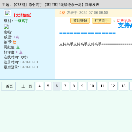
主题 : 【073期】原创高手【莘祁莘祁无错绝杀一尾】独家发表
5楼
发表于: 2025-07-06 09:58
【文清姐姐】
签到赚钱
打赏高手
u
历史记录
级别：
一级高手
支持高
================
发帖:
威望:
0 点
铜币:
枚
支持高手支持高手支持高手=================
贡献值:
点
好评度:
0 点
在线时间: 0(时)
注册时间:
1970-01-01
最后登录:
1970-01-01
4
5
6
7
8
9
10
11
12
13
首页
上一页