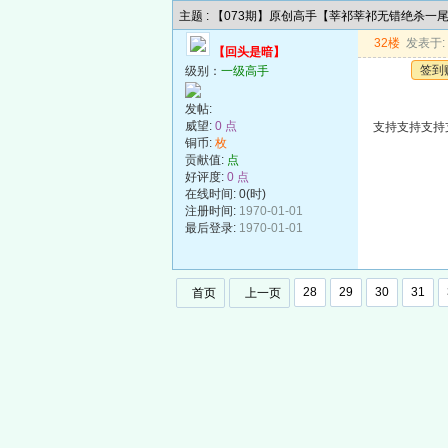
主题 : 【073期】原创高手【莘祁莘祁无错绝杀一
32楼
发表于: 2
【回头是暗】
签到
级别：
一级高手
发帖:
威望:
0 点
支持支持支持
铜币:
枚
贡献值:
点
好评度:
0 点
在线时间: 0(时)
注册时间:
1970-01-01
最后登录:
1970-01-01
28
29
30
31
首页
上一页