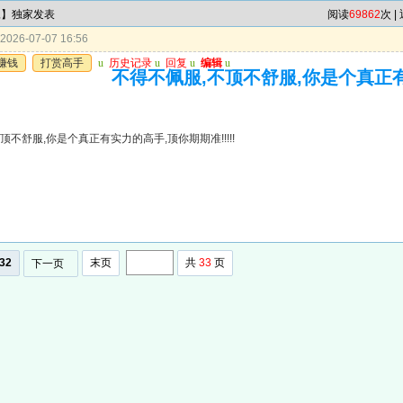
尾】独家发表
阅读
69862
次 |
026-07-07 16:56
赚钱
打赏高手
u
历史记录
u
回复
u
编辑
u
不得不佩服,不顶不舒服,你是个真正
顶不舒服,你是个真正有实力的高手,顶你期期准!!!!!
32
末页
共
33
页
下一页