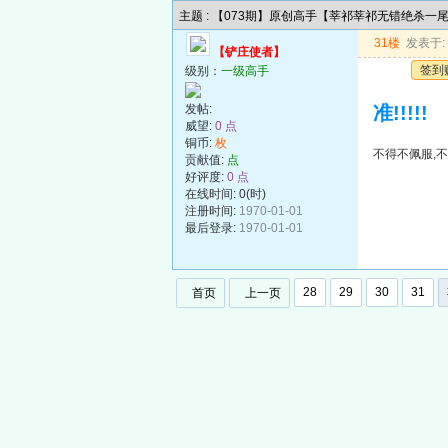
主题 : 【073期】原创高手【莘祁莘祁无错绝杀一
31楼
发表于: 2
【铲庄使者】
签到
级别：
一级高手
发帖:
准!!!!!
威望:
0 点
铜币:
枚
不得不佩服,不
贡献值:
点
好评度:
0 点
在线时间: 0(时)
注册时间:
1970-01-01
最后登录:
1970-01-01
28
29
30
31
首页
上一页