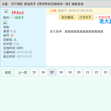
主题 : 【073期】原创高手【莘祁莘祁无错绝杀一尾】独家发表
16楼
发表于: 2025-07-06 10:02
【平凡心】
签到赚钱
打赏高手
u
历史记录
级别：
一级高手
老大
发帖:
威望:
0 点
老大真神，服服服服服服服服服服服服服
铜币:
枚
贡献值:
点
好评度:
0 点
在线时间: 0(时)
注册时间:
1970-01-01
最后登录:
1970-01-01
15
16
17
18
19
20
21
22
23
首页
上一页