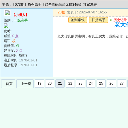
主题 : 【073期】原创高手【赌圣算码㊣㊣无错34码】独家发表
20楼
发表于: 2026-07-07 16:55
【小情人】
签到赚钱
打赏高手
u
历史记录
级别：
一级高手
老大
发帖:
威望:
0 点
老大你真的厉害啊，有真正实力，我跟定你一
铜币:
枚
贡献值:
点
好评度:
0 点
在线时间: 0(时)
注册时间:
1970-01-01
最后登录:
1970-01-01
19
20
21
22
23
24
25
26
27
首页
上一页