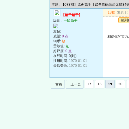
主题 : 【073期】原创高手【赌圣算码㊣㊣无错3
18楼
发表于: 2
【赌千赌千】
签到
级别：
一级高手
发帖:
威望:
0 点
相信你的实力,
铜币:
枚
贡献值:
点
好评度:
0 点
在线时间: 0(时)
注册时间:
1970-01-01
最后登录:
1970-01-01
17
18
19
20
首页
上一页