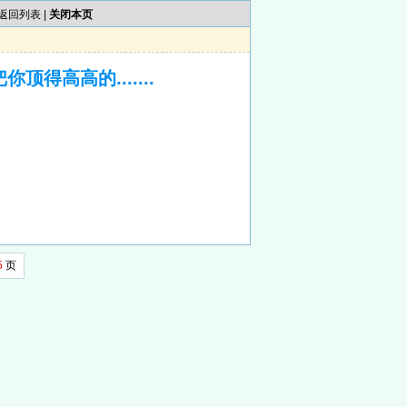
返回列表
|
关闭本页
得高高的.......
5
页