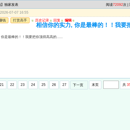
4码】独家发表
阅读
72092
次 |
026-07-07 16:55
赚钱
打赏高手
u
历史记录
u
回复
u
编辑
u
相信你的实力, 你是最棒的！！我要把你顶
 你是最棒的！！我要把你顶得高高的.......
21
22
23
24
25
26
27
末页
共
3
下一页