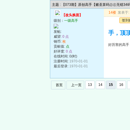
主题 : 【073期】原创高手【赌圣算码㊣㊣无错3
14楼
发表于: 2
【改头换面】
签到
级别：
一级高手
发帖:
手，顶
威望:
0 点
铜币:
枚
好历害的高手
贡献值:
点
好评度:
0 点
在线时间: 0(时)
注册时间:
1970-01-01
最后登录:
1970-01-01
13
14
15
16
首页
上一页