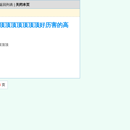
返回列表
|
关闭本页
顶顶顶顶顶顶顶好历害的高
顶顶顶
5
页