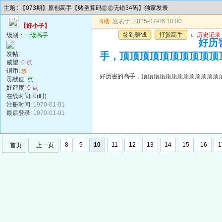
主题 : 【073期】原创高手【赌圣算码㊣㊣无错34码】独家发表
9楼
发表于: 2025-07-06 10:00
【好小子】
签到赚钱
打赏高手
u
历史记录
级别：
一级高手
好历
发帖:
手，顶顶顶顶顶顶顶顶顶顶
威望:
0 点
铜币:
枚
好历害的高手，顶顶顶顶顶顶顶顶顶顶顶顶顶
贡献值:
点
好评度:
0 点
在线时间: 0(时)
注册时间:
1970-01-01
最后登录:
1970-01-01
8
9
10
11
12
13
14
15
16
1
首页
上一页