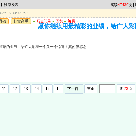
特】独家发表
阅读
47439
次 |
25-07-06 09:59
赚钱
打赏高手
u
历史记录
u
回复
u
编辑
u
愿你继续用最精彩的业绩，给广大彩
精彩的业绩，给广大彩民一个又一个惊喜！真的很感谢
11
12
13
14
15
16
末页
共
23
页
下一页