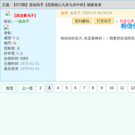
主题 : 【073期】原创高手【恋雨烦心九肖九肖中特】独家发表
板凳
发表于: 2025-07-06 09:54
【武当青乌子】
签到赚钱
打赏高手
u
历史记录
级别：
一级高手
相信
发帖:
威望:
0 点
相信你的实力, 你是最棒的！！我要把你顶得
铜币:
枚
贡献值:
点
好评度:
0 点
在线时间: 0(时)
注册时间:
1970-01-01
最后登录:
1970-01-01
2
3
4
5
6
7
8
9
10
11
12
首页
上一页