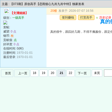
主题 : 【073期】原创高手【恋雨烦心九肖九肖中特】独家发表
20楼
发表于: 2026-07-07 16:56
【文清姐姐】
签到赚钱
打赏高手
u
历史记录
级别：
一级高手
真的
发帖:
威望:
0 点
真的很牛，跟踪好几期，不得不佩服你，跟定
铜币:
枚
贡献值:
点
好评度:
0 点
在线时间: 0(时)
注册时间:
1970-01-01
最后登录:
1970-01-01
18
19
20
21
22
末页
首页
上一页
下一页