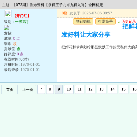
主题 : 【073期】香港资料【杀肖王子九肖九肖九肖】全网稳定
8楼
发表于: 2025-07-06 09:57
【开门红】
签到赚钱
打赏高手
u
历史记录
级别：
一级高手
把鲜
发帖:
发好料让大家分享
威望:
0 点
铜币:
枚
把鲜花和掌声献给那些默默工作的无私伟大的
贡献值:
点
好评度:
0 点
在线时间: 0(时)
注册时间:
1970-01-01
最后登录:
1970-01-01
7
8
9
10
11
12
13
14
15
16
首页
上一页