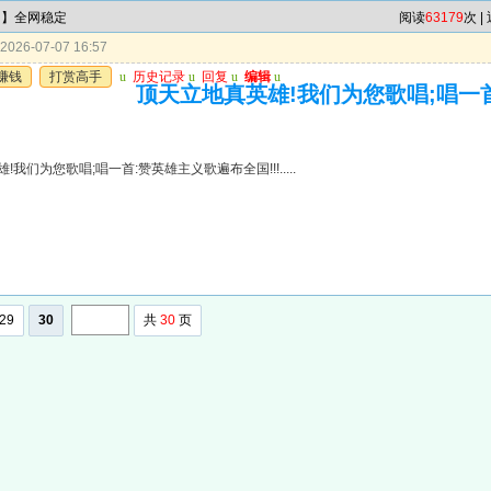
肖】全网稳定
阅读
63179
次 |
026-07-07 16:57
赚钱
打赏高手
u
历史记录
u
回复
u
编辑
u
顶天立地真英雄!我们为您歌唱;唱一
我们为您歌唱;唱一首:赞英雄主义歌遍布全国!!!.....
29
30
共
30
页