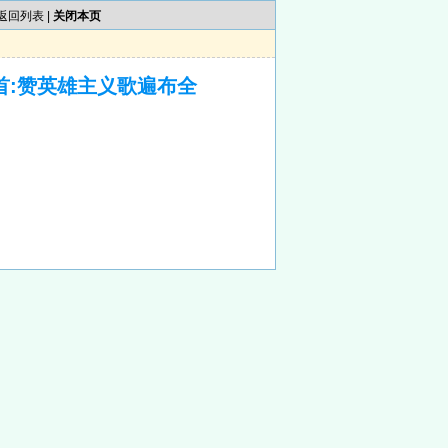
返回列表
|
关闭本页
首:赞英雄主义歌遍布全