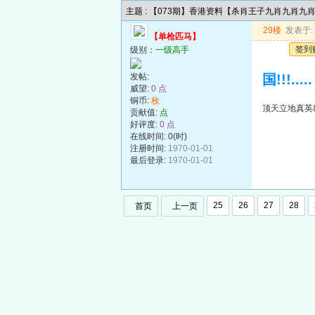
主题 : 【073期】香港资料【杀肖王子九肖九肖九
29楼
发表于: 2
【单枪匹马】
签到
级别：
一级高手
发帖:
国!!!.....
威望:
0 点
铜币:
枚
顶天立地真英雄!
贡献值:
点
好评度:
0 点
在线时间: 0(时)
注册时间:
1970-01-01
最后登录:
1970-01-01
25
26
27
28
首页
上一页