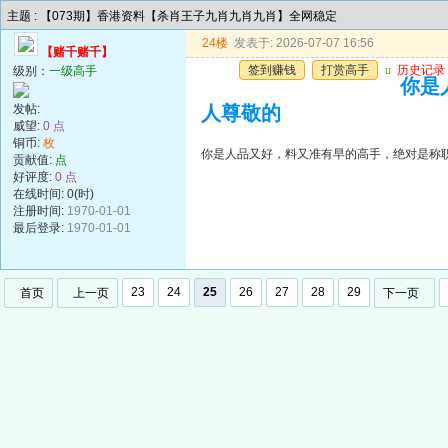
主题 : 【073期】香港资料【杀肖王子九肖九肖九肖】全网稳定
24楼
发表于: 2026-07-07 16:56
【赌千赌千】
签到赚钱
打赏高手
u
历史记录
级别：
一级高手
你是
发帖:
人尊敬的
威望:
0 点
铜币:
枚
你是人品又好，料又准有早的高手，绝对是称
贡献值:
点
好评度:
0 点
在线时间: 0(时)
注册时间:
1970-01-01
最后登录:
1970-01-01
23
24
25
26
27
28
29
首页
上一页
下一页