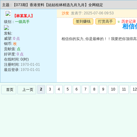
主题 : 【073期】香港资料【姑姑桂林精选九肖九肖】全网稳定
沙发
发表于: 2025-07-06 09:53
【林某某人】
签到赚钱
打赏高手
u
历史记录
级别：
一级高手
相信
发帖:
威望:
0 点
相信你的实力, 你是最棒的！！我要把你顶得高
铜币:
枚
贡献值:
点
好评度:
0 点
在线时间: 0(时)
注册时间:
1970-01-01
最后登录:
1970-01-01
2
3
4
5
6
7
8
9
10
11
12
首页
上一页