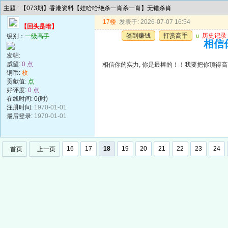
主题 : 【073期】香港资料【娃哈哈绝杀一肖杀一肖】无错杀肖
17楼
发表于: 2026-07-07 16:54
【回头是暗】
签到赚钱
打赏高手
u
历史记录
级别：
一级高手
相信你
发帖:
威望:
0 点
相信你的实力, 你是最棒的！！我要把你顶得高高的..
铜币:
枚
贡献值:
点
好评度:
0 点
在线时间: 0(时)
注册时间:
1970-01-01
最后登录:
1970-01-01
16
17
18
19
20
21
22
23
24
首页
上一页