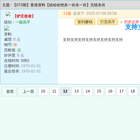
主题 : 【073期】香港资料【娃哈哈绝杀一肖杀一肖】无错杀肖
11楼
发表于: 2025-07-06 09:58
【铲庄使者】
签到赚钱
打赏高手
u
历史记录
级别：
一级高手
支持
发帖:
威望:
0 点
支持支持支持支持支持支持支持支持
铜币:
枚
贡献值:
点
好评度:
0 点
在线时间: 0(时)
注册时间:
1970-01-01
最后登录:
1970-01-01
10
11
12
13
14
15
16
17
18
首页
上一页