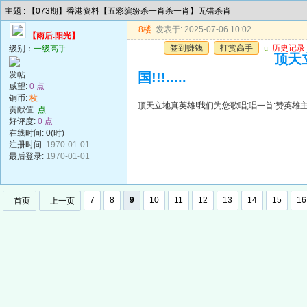
主题 : 【073期】香港资料【五彩缤纷杀一肖杀一肖】无错杀肖
8楼
发表于: 2025-07-06 10:02
【雨后.阳光】
签到赚钱
打赏高手
u
历史记录
级别：
一级高手
顶天
发帖:
国!!!.....
威望:
0 点
铜币:
枚
顶天立地真英雄!我们为您歌唱;唱一首:赞英雄主义歌遍
贡献值:
点
好评度:
0 点
在线时间: 0(时)
注册时间:
1970-01-01
最后登录:
1970-01-01
7
8
9
10
11
12
13
14
15
16
首页
上一页