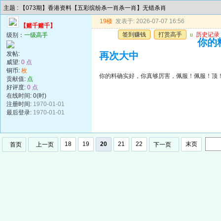
主题 : 【073期】香港资料【五彩缤纷杀一肖杀一肖】无错杀肖
19楼
发表于: 2026-07-07 16:56
【赌千赌千】
签到赚钱
打赏高手
u
历史记录
级别：
一级高手
你的
发帖:
再次大中
威望:
0 点
铜币:
枚
你的料确实好，你真够厉害，佩服！佩服！顶
贡献值:
点
好评度:
0 点
在线时间: 0(时)
注册时间:
1970-01-01
最后登录:
1970-01-01
18
19
20
21
22
末页
首页
上一页
下一页