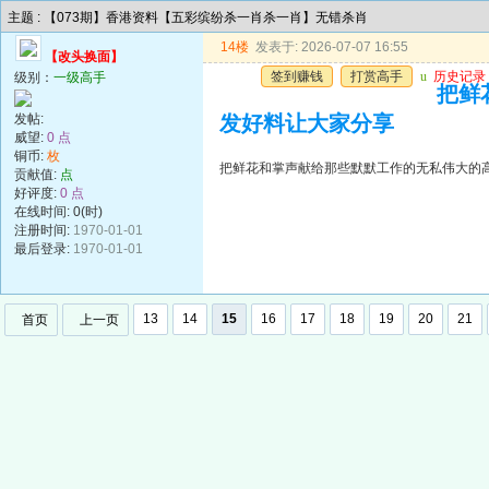
主题 : 【073期】香港资料【五彩缤纷杀一肖杀一肖】无错杀肖
14楼
发表于: 2026-07-07 16:55
【改头换面】
签到赚钱
打赏高手
u
历史记录
级别：
一级高手
把鲜
发帖:
发好料让大家分享
威望:
0 点
铜币:
枚
把鲜花和掌声献给那些默默工作的无私伟大的
贡献值:
点
好评度:
0 点
在线时间: 0(时)
注册时间:
1970-01-01
最后登录:
1970-01-01
13
14
15
16
17
18
19
20
21
首页
上一页