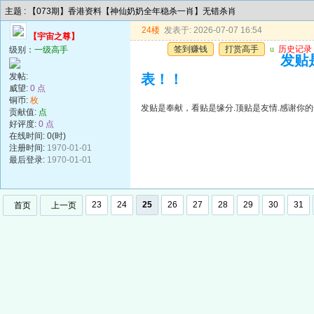
主题 : 【073期】香港资料【神仙奶奶全年稳杀一肖】无错杀肖
24楼
发表于: 2026-07-07 16:54
【宇宙之尊】
签到赚钱
打赏高手
u
历史记录
级别：
一级高手
发贴
发帖:
表！！
威望:
0 点
铜币:
枚
发贴是奉献，看贴是缘分.顶贴是友情.感谢你的
贡献值:
点
好评度:
0 点
在线时间: 0(时)
注册时间:
1970-01-01
最后登录:
1970-01-01
23
24
25
26
27
28
29
30
31
首页
上一页