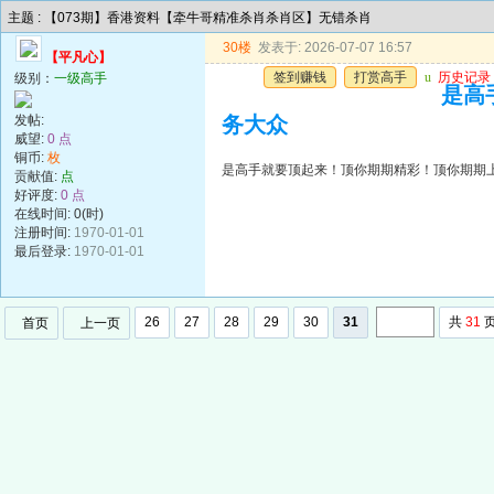
主题 : 【073期】香港资料【牵牛哥精准杀肖杀肖区】无错杀肖
30楼
发表于: 2026-07-07 16:57
【平凡心】
签到赚钱
打赏高手
u
历史记录
级别：
一级高手
是高
发帖:
务大众
威望:
0 点
铜币:
枚
是高手就要顶起来！顶你期期精彩！顶你期期
贡献值:
点
好评度:
0 点
在线时间: 0(时)
注册时间:
1970-01-01
最后登录:
1970-01-01
26
27
28
29
30
31
共
31
首页
上一页