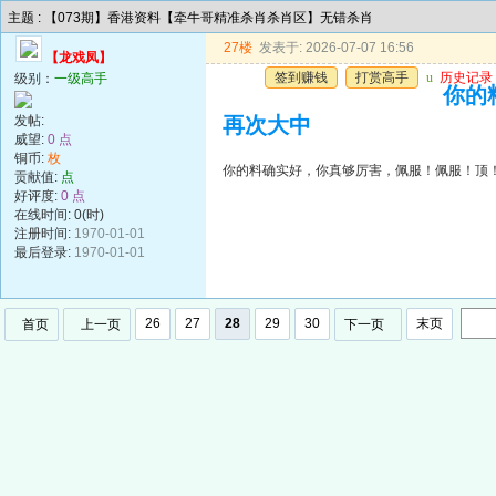
主题 : 【073期】香港资料【牵牛哥精准杀肖杀肖区】无错杀肖
27楼
发表于: 2026-07-07 16:56
【龙戏凤】
签到赚钱
打赏高手
u
历史记录
级别：
一级高手
你的
发帖:
再次大中
威望:
0 点
铜币:
枚
你的料确实好，你真够厉害，佩服！佩服！顶
贡献值:
点
好评度:
0 点
在线时间: 0(时)
注册时间:
1970-01-01
最后登录:
1970-01-01
26
27
28
29
30
末页
首页
上一页
下一页