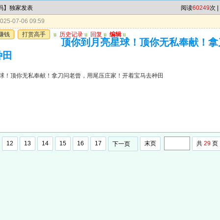
7码】独家发表
阅读
60249
次 |
25-07-06 09:59
赚钱
打赏高手
u
历史记录
u
回复
u
编辑
u
顶你到月亮星球！顶你无私奉献！拿
种田
球！顶你无私奉献！拿刀问老曾，用尾压庄家！开着宝马去种田
12
13
14
15
16
17
末页
共
29
页
下一页