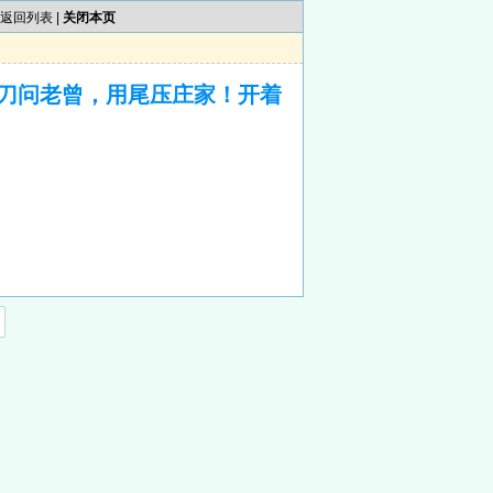
返回列表
|
关闭本页
刀问老曾，用尾压庄家！开着