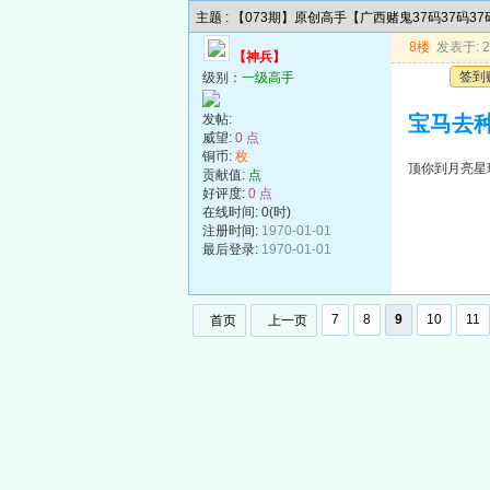
主题 : 【073期】原创高手【广西赌鬼37码37码3
8楼
发表于: 20
【神兵】
签到
级别：
一级高手
发帖:
宝马去
威望:
0 点
铜币:
枚
顶你到月亮星
贡献值:
点
好评度:
0 点
在线时间: 0(时)
注册时间:
1970-01-01
最后登录:
1970-01-01
7
8
9
10
11
首页
上一页