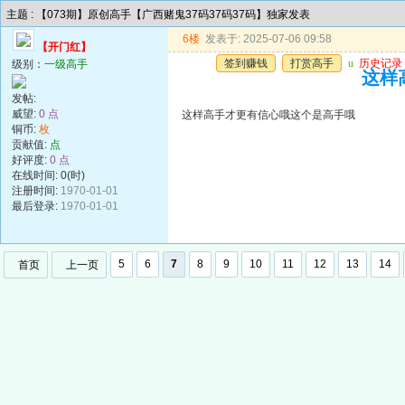
主题 : 【073期】原创高手【广西赌鬼37码37码37码】独家发表
6楼
发表于: 2025-07-06 09:58
【开门红】
签到赚钱
打赏高手
u
历史记录
级别：
一级高手
这样
发帖:
威望:
0 点
这样高手才更有信心哦这个是高手哦
铜币:
枚
贡献值:
点
好评度:
0 点
在线时间: 0(时)
注册时间:
1970-01-01
最后登录:
1970-01-01
5
6
7
8
9
10
11
12
13
14
首页
上一页