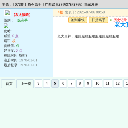
主题 : 【073期】原创高手【广西赌鬼37码37码37码】独家发表
4楼
发表于: 2025-07-06 09:58
【灰太狼狼】
签到赚钱
打赏高手
u
历史记录
级别：
一级高手
老大
发帖:
威望:
0 点
老大真神，服服服服服服服服服服服服服
铜币:
枚
贡献值:
点
好评度:
0 点
在线时间: 0(时)
注册时间:
1970-01-01
最后登录:
1970-01-01
3
4
5
6
7
8
9
10
11
12
1
首页
上一页