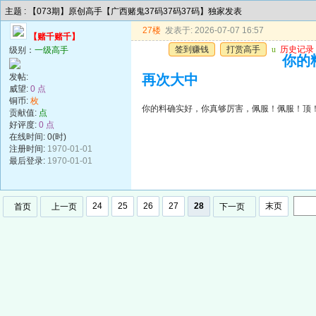
主题 : 【073期】原创高手【广西赌鬼37码37码37码】独家发表
27楼
发表于: 2026-07-07 16:57
【赌千赌千】
签到赚钱
打赏高手
u
历史记录
级别：
一级高手
你的
发帖:
再次大中
威望:
0 点
铜币:
枚
你的料确实好，你真够厉害，佩服！佩服！顶
贡献值:
点
好评度:
0 点
在线时间: 0(时)
注册时间:
1970-01-01
最后登录:
1970-01-01
24
25
26
27
28
末页
首页
上一页
下一页