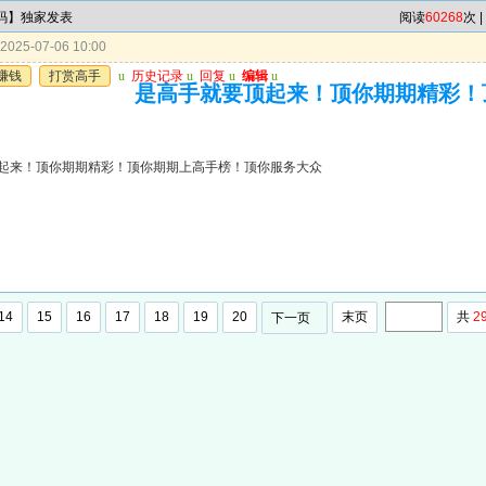
7码】独家发表
阅读
60268
次 |
025-07-06 10:00
赚钱
打赏高手
u
历史记录
u
回复
u
编辑
u
是高手就要顶起来！顶你期期精彩！
起来！顶你期期精彩！顶你期期上高手榜！顶你服务大众
14
15
16
17
18
19
20
末页
共
2
下一页