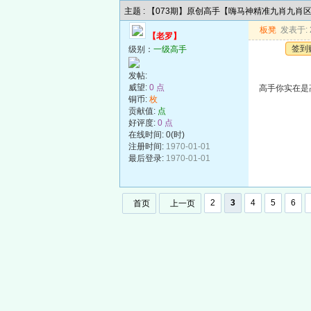
主题 : 【073期】原创高手【嗨马神精准九肖九肖
板凳
发表于: 2
【老罗】
签到
级别：
一级高手
发帖:
威望:
0 点
高手你实在是
铜币:
枚
贡献值:
点
好评度:
0 点
在线时间: 0(时)
注册时间:
1970-01-01
最后登录:
1970-01-01
2
3
4
5
6
首页
上一页