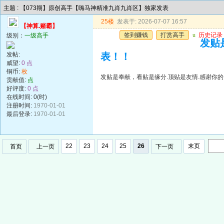
主题 : 【073期】原创高手【嗨马神精准九肖九肖区】独家发表
25楼
发表于: 2026-07-07 16:57
【神算.赌霸】
签到赚钱
打赏高手
u
历史记录
级别：
一级高手
发贴
发帖:
表！！
威望:
0 点
铜币:
枚
发贴是奉献，看贴是缘分.顶贴是友情.感谢你的
贡献值:
点
好评度:
0 点
在线时间: 0(时)
注册时间:
1970-01-01
最后登录:
1970-01-01
22
23
24
25
26
末页
首页
上一页
下一页