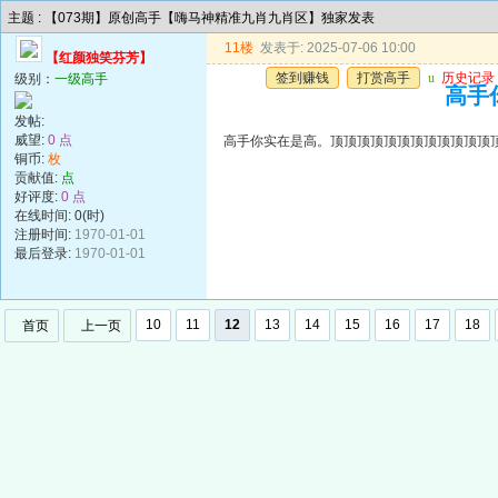
主题 : 【073期】原创高手【嗨马神精准九肖九肖区】独家发表
11楼
发表于: 2025-07-06 10:00
【红颜独笑芬芳】
签到赚钱
打赏高手
u
历史记录
级别：
一级高手
高手
发帖:
威望:
0 点
高手你实在是高。顶顶顶顶顶顶顶顶顶顶顶顶
铜币:
枚
贡献值:
点
好评度:
0 点
在线时间: 0(时)
注册时间:
1970-01-01
最后登录:
1970-01-01
10
11
12
13
14
15
16
17
18
首页
上一页