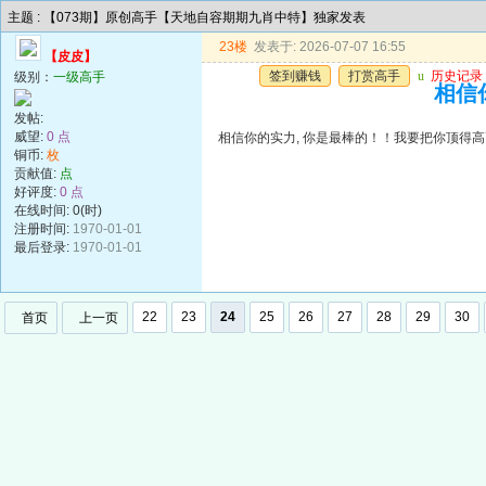
主题 : 【073期】原创高手【天地自容期期九肖中特】独家发表
23楼
发表于: 2026-07-07 16:55
【皮皮】
签到赚钱
打赏高手
u
历史记录
级别：
一级高手
相信你
发帖:
威望:
0 点
相信你的实力, 你是最棒的！！我要把你顶得高高的..
铜币:
枚
贡献值:
点
好评度:
0 点
在线时间: 0(时)
注册时间:
1970-01-01
最后登录:
1970-01-01
22
23
24
25
26
27
28
29
30
首页
上一页