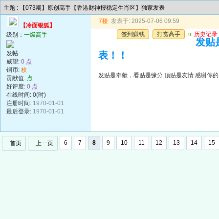
主题 : 【073期】原创高手【香港财神报稳定生肖区】独家发表
7楼
发表于: 2025-07-06 09:59
【冷面银狐】
签到赚钱
打赏高手
u
历史记录
级别：
一级高手
发贴
发帖:
表！！
威望:
0 点
铜币:
枚
发贴是奉献，看贴是缘分.顶贴是友情.感谢你的
贡献值:
点
好评度:
0 点
在线时间: 0(时)
注册时间:
1970-01-01
最后登录:
1970-01-01
6
7
8
9
10
11
12
13
14
15
首页
上一页