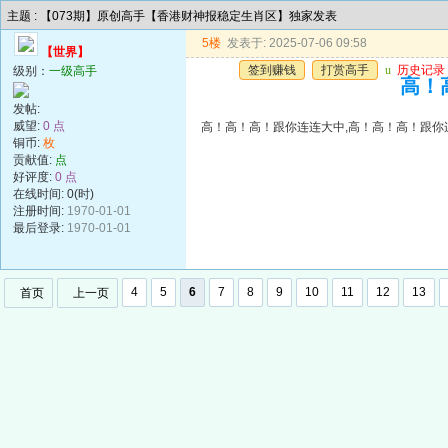
主题 : 【073期】原创高手【香港财神报稳定生肖区】独家发表
5楼
发表于: 2025-07-06 09:58
【世界】
签到赚钱
打赏高手
u
历史记录
级别：
一级高手
高！
发帖:
威望:
0 点
高！高！高！跟你连连大中,高！高！高！跟你
铜币:
枚
贡献值:
点
好评度:
0 点
在线时间: 0(时)
注册时间:
1970-01-01
最后登录:
1970-01-01
4
5
6
7
8
9
10
11
12
13
首页
上一页