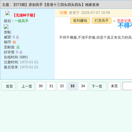
主题 : 【073期】原创高手【贵港十三四头四头四头】独家发表
32楼
发表于: 2026-07-07 16:56
【无须钟子期】
签到赚钱
打赏高手
u
历史记录
级别：
一级高手
不得
发帖:
威望:
0 点
不得不佩服,不顶不舒服,你是个真正有实力的高
铜币:
枚
贡献值:
点
好评度:
0 点
在线时间: 0(时)
注册时间:
1970-01-01
最后登录:
1970-01-01
30
31
32
33
34
末页
首页
上一页
下一页