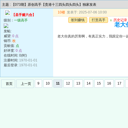
主题 : 【073期】原创高手【贵港十三四头四头四头】独家发表
10楼
发表于: 2025-07-06 10:00
【圣手赌六合】
签到赚钱
打赏高手
u
历史记录
级别：
一级高手
老大
发帖:
威望:
0 点
老大你真的厉害啊，有真正实力，我跟定你一
铜币:
枚
贡献值:
点
好评度:
0 点
在线时间: 0(时)
注册时间:
1970-01-01
最后登录:
1970-01-01
9
10
11
12
13
14
15
16
17
首页
上一页