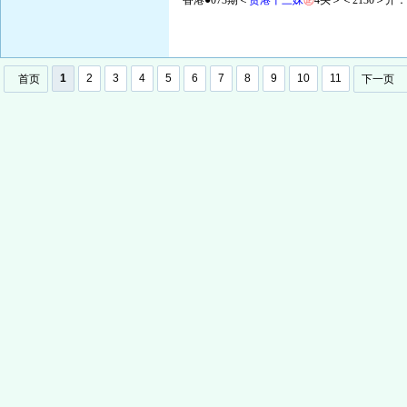
香港●073期＜
贵港十三妹
㊣
4头＞＜2130＞开：
1
2
3
4
5
6
7
8
9
10
11
首页
下一页