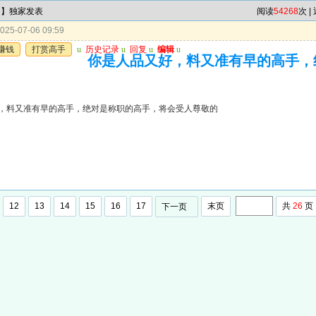
肖】独家发表
阅读
54268
次 |
25-07-06 09:59
赚钱
打赏高手
u
历史记录
u
回复
u
编辑
u
你是人品又好，料又准有早的高手，
，料又准有早的高手，绝对是称职的高手，将会受人尊敬的
12
13
14
15
16
17
末页
共
26
页
下一页