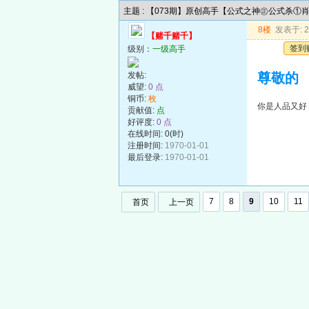
主题 : 【073期】原创高手【公式之神㊣公式杀①
8楼
发表于: 20
【赌千赌千】
签到
级别：
一级高手
发帖:
尊敬的
威望:
0 点
铜币:
枚
你是人品又好
贡献值:
点
好评度:
0 点
在线时间: 0(时)
注册时间:
1970-01-01
最后登录:
1970-01-01
7
8
9
10
11
首页
上一页