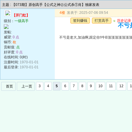
主题 : 【073期】原创高手【公式之神㊣公式杀①肖】独家发表
4楼
发表于: 2025-07-06 09:54
【开门红】
签到赚钱
打赏高手
u
历史记录
级别：
一级高手
不亏
发帖:
威望:
0 点
不亏是老大,加油啊,跟定你!!牛B顶顶顶顶顶顶
铜币:
枚
贡献值:
点
好评度:
0 点
在线时间: 0(时)
注册时间:
1970-01-01
最后登录:
1970-01-01
3
4
5
6
7
8
9
10
11
12
1
首页
上一页