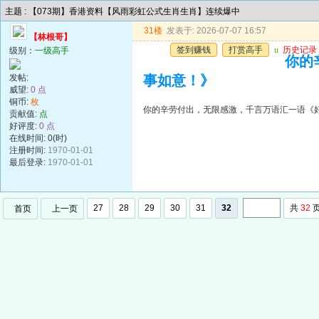
主题 : 【073期】香港资料【风雨彩虹公式生肖生肖】连续爆中
31楼
发表于: 2026-07-07 16:57
【林根哥】
签到赚钱
打赏高手
u
历史记录
级别：
一级高手
你的
发帖:
事如意！》
威望:
0 点
铜币:
枚
你的辛劳付出，无限感激，千言万语汇一语《
贡献值:
点
好评度:
0 点
在线时间: 0(时)
注册时间:
1970-01-01
最后登录:
1970-01-01
27
28
29
30
31
32
共
32
首页
上一页